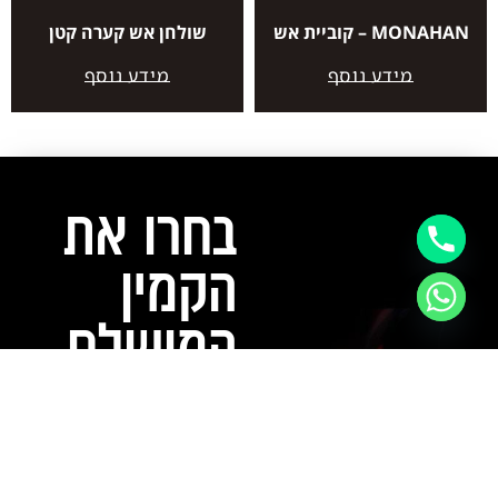
MONAHAN – קוביית אש
שולחן אש קערה קטן
מידע נוסף
מידע נוסף
בחרו את
הקמין
המושלם
עבורכם!
צרו קשר עם "RAZ FIRE" עוד
היום, וגלו את המגוון הרחב
של קמינים דקורטיביים