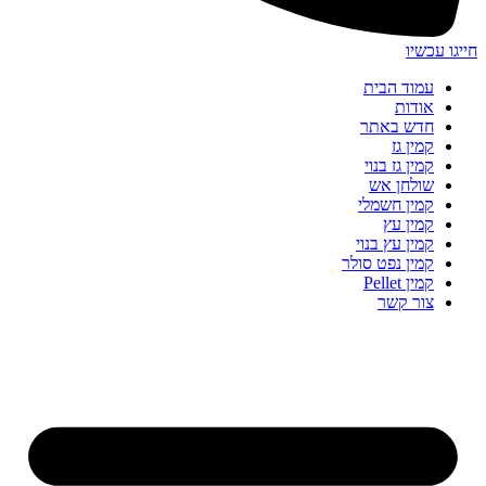
חייגו עכשיו
עמוד הבית
אודות
חדש באתר
קמין גז
קמין גז בנוי
שולחן אש
קמין חשמלי
קמין עץ
קמין עץ בנוי
קמין נפט סולר
קמין Pellet
צור קשר