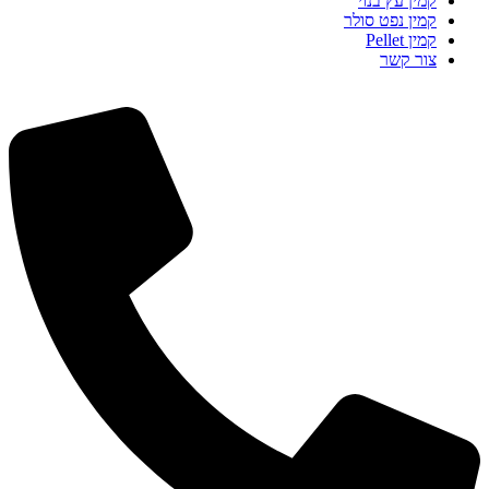
קמין עץ בנוי
קמין נפט סולר
קמין Pellet
צור קשר