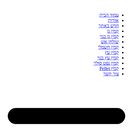
עמוד הבית
אודות
חדש באתר
קמין גז
קמין גז בנוי
שולחן אש
קמין חשמלי
קמין עץ
קמין עץ בנוי
קמין נפט סולר
קמין Pellet
צור קשר