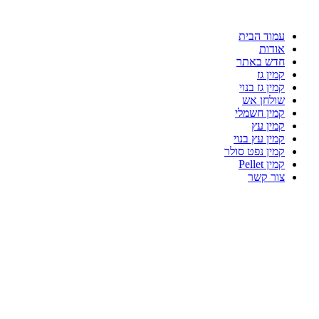
עמוד הבית
אודות
חדש באתר
קמין גז
קמין גז בנוי
שולחן אש
קמין חשמלי
קמין עץ
קמין עץ בנוי
קמין נפט סולר
קמין Pellet
צור קשר