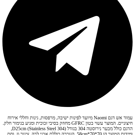
עמוד אש דגם Naomi מיועד לפינות ישיבה, מרפסות, גינות וחללי אירוח
חיצוניים. המוצר עשוי בטון GFRC מחוזק בסיבי זכוכית ומגיע בגימור חלק.
הדגם כולל מבער נירוסטה 304 בגודל D25cm (Stainless Steel 304),
ומידות המוצר הן 70*70*58cm. הערכה כוללת אבני לבה, צינור גז, וסת