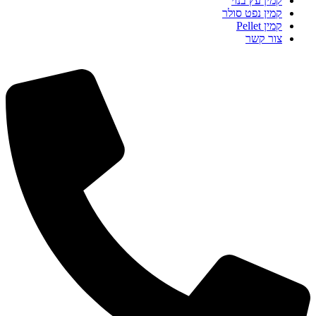
קמין עץ בנוי
קמין נפט סולר
קמין Pellet
צור קשר