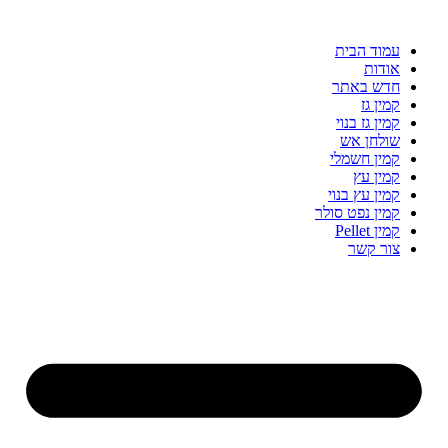
עמוד הבית
אודות
חדש באתר
קמין גז
קמין גז בנוי
שולחן אש
קמין חשמלי
קמין עץ
קמין עץ בנוי
קמין נפט סולר
קמין Pellet
צור קשר