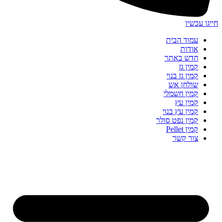
חייגו עכשיו
עמוד הבית
אודות
חדש באתר
קמין גז
קמין גז בנוי
שולחן אש
קמין חשמלי
קמין עץ
קמין עץ בנוי
קמין נפט סולר
קמין Pellet
צור קשר