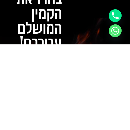
הקמין
המושלם
עבורכם!
צרו קשר עם "RAZ FIRE" עוד
היום, וגלו את המגוון הרחב
של קמינים דקורטיביים
ואיכותיים. אנחנו כאן ללוות
אתכם בכל שלב – מהתכנון
ועד ההתקנה. אל תחכו
לחורף – הפכו את הבית
שלכם למקום חמים
וסטייליסטי כבר עכשיו!
שם
טלפון