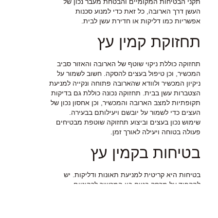
תקני הבטיחות המקומיים והבטחת מעבר נכון של
העשן דרך הארובה, כל זאת כדי למנוע סכנות
אפשריות כמו דליקות או חדירת עשן לבית.
תחזוקת קמין עץ
תחזוקה כוללת ניקוי שוטף של הארובה והאזור סביב
המכשיר, וכן טיפול בעצים להסקה. חשוב לשמור על
ניקיון המכשיר ולוודא שהארובה פתוחה ונקייה למניעת
הצטברות עשן בבית. תחזוקה נכונה כוללת גם בדיקות
תקופתיות למצב הארובה והמכשיר, וכן אחסון נכון של
העצים כדי לשמור על יובשם ויעילותם בבעירה.
שימוש נכון בעצים וביצוע תחזוקה שוטפת מבטיחים
פעולה בטוחה ויעילה לאורך זמן.
בטיחות בקמין עץ
בטיחות היא קריטית למניעת תאונות ודליקות. יש
להקפיד על מרחק בטוח בין המכשיר לרהיטים
וחומרים דליקים, ולוודא שהארובה מתוחזקת ונקייה.
כמו כן, חשוב להשתמש בעצים יבשים בלבד ולפקח
על האש בצורה קבועה. חשוב גם להתקין גלאי עשן