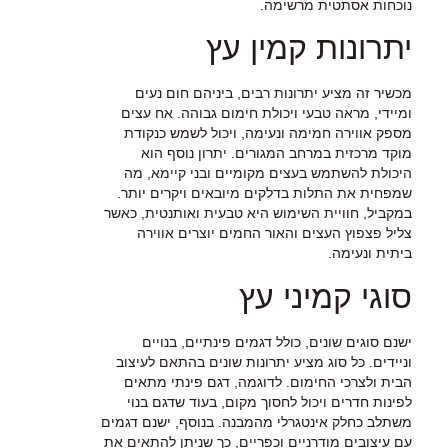
נוכחות אסתטית מרשימה.
יתרונות קמין עץ
מכשיר זה מציע יתרונות רבים, ביניהם חום נעים
ומיידי, מראה טבעי ויכולת חימום גבוהה. אח עצים
מספק אווירה חמימה ונעימה, ויכול לשמש כנקודת
מוקד מרכזית במרחב המגורים. יתרון נוסף הוא
היכולת להשתמש בעצים מקומיים ובני קיימא, מה
שמפחית את התלות בדלקים מיובאים ויקרים יותר.
במקביל, חוויית השימוש היא טבעית ואותנטית, כאשר
צליל פצפוץ העצים והאור החמים יוצרים אווירה
ביתית ונעימה.
סוגי קמיני עץ
ישנם סוגים שונים, כולל דגמים פינתיים, בנויים
וניידים. כל סוג מציע יתרונות שונים בהתאם לעיצוב
הבית ולצרכי החימום. לדוגמה, דגם פינתי מתאים
לפינות חדרים ויכול לחסוך מקום, בעוד שדגם בנוי
משתלב כחלק אינטגרלי מהמבנה. בנוסף, ישנם דגמים
עם עיצובים מודרניים וכפריים, כך שניתן להתאים את