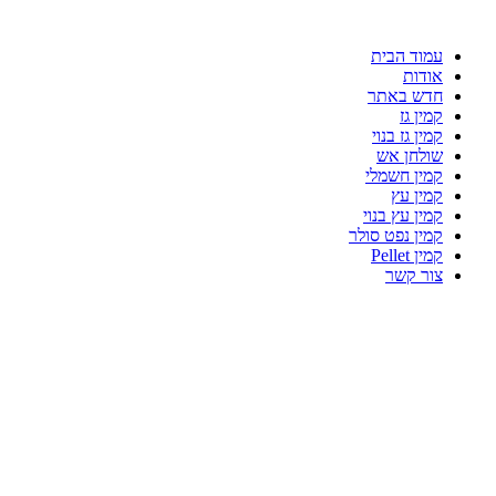
עמוד הבית
אודות
חדש באתר
קמין גז
קמין גז בנוי
שולחן אש
קמין חשמלי
קמין עץ
קמין עץ בנוי
קמין נפט סולר
קמין Pellet
צור קשר