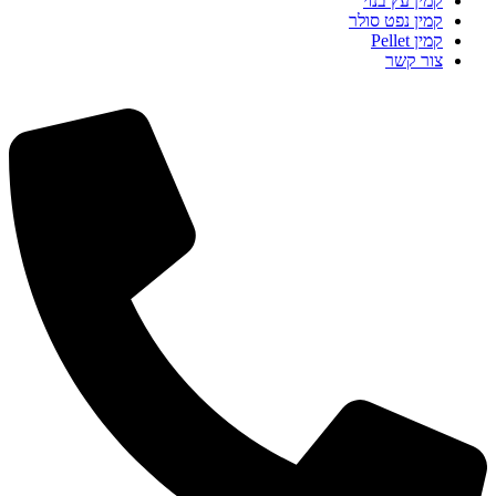
קמין עץ בנוי
קמין נפט סולר
קמין Pellet
צור קשר