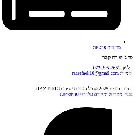
מדיניות פרטיות
פרטי יצירת קשר
טלפון:
072-395-2651
אימייל:
razrefaeli18@gmail.com
זכויות יוצרים 2025 © כל הזכויות שמורות RAZ FIRE
נבנה, מתוחזק ומקודם על ידי Clickin360