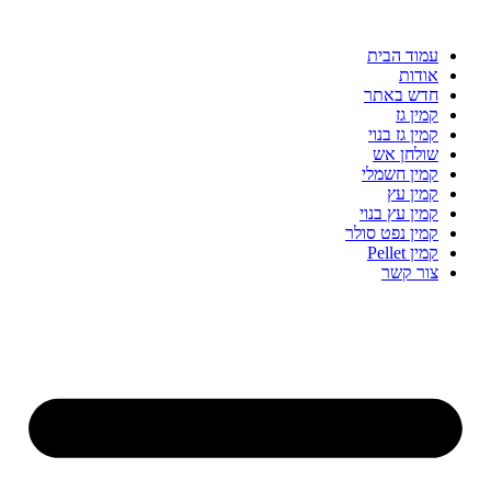
עמוד הבית
אודות
חדש באתר
קמין גז
קמין גז בנוי
שולחן אש
קמין חשמלי
קמין עץ
קמין עץ בנוי
קמין נפט סולר
קמין Pellet
צור קשר