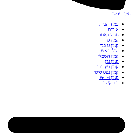
חייגו עכשיו
עמוד הבית
אודות
חדש באתר
קמין גז
קמין גז בנוי
שולחן אש
קמין חשמלי
קמין עץ
קמין עץ בנוי
קמין נפט סולר
קמין Pellet
צור קשר