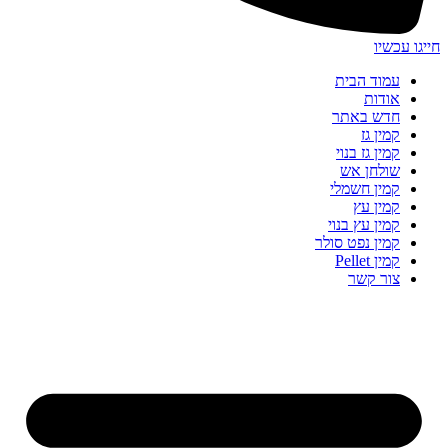
חייגו עכשיו
עמוד הבית
אודות
חדש באתר
קמין גז
קמין גז בנוי
שולחן אש
קמין חשמלי
קמין עץ
קמין עץ בנוי
קמין נפט סולר
קמין Pellet
צור קשר