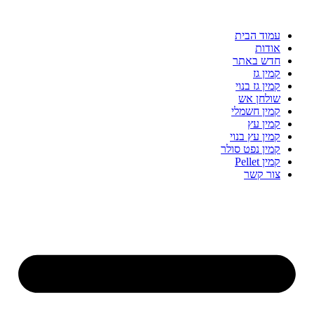
עמוד הבית
אודות
חדש באתר
קמין גז
קמין גז בנוי
שולחן אש
קמין חשמלי
קמין עץ
קמין עץ בנוי
קמין נפט סולר
קמין Pellet
צור קשר