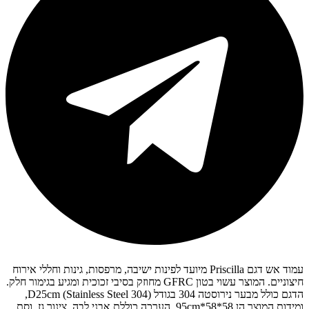
עמוד אש דגם Priscilla מיועד לפינות ישיבה, מרפסות, גינות וחללי אירוח
חיצוניים. המוצר עשוי בטון GFRC מחוזק בסיבי זכוכית ומגיע בגימור חלק.
הדגם כולל מבער נירוסטה 304 בגודל D25cm (Stainless Steel 304),
ומידות המוצר הן 58*58*95cm. הערכה כוללת אבני לבה, צינור גז, וסת