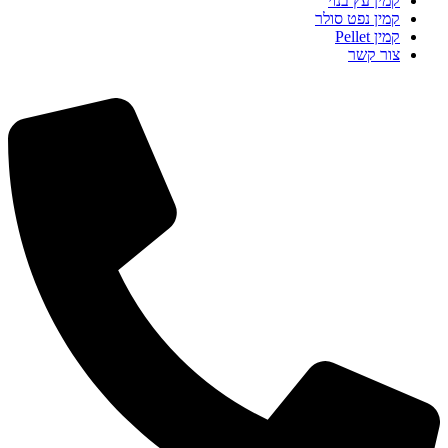
קמין עץ בנוי
קמין נפט סולר
קמין Pellet
צור קשר