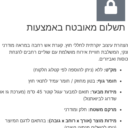
תשלום מאובטח באמצעות
הצהרת עיצוב יוקרתית לחללי חוץ. קערת אש רחבה במראה מודרני
ונקי, המשלבת חוויית אירוח מושלמת עם שוליים רחבים להנחת
כוסות ואביזרים.
מק"ט:
ללא (ניתן להוספה לפי קטלוג הלקוח)
חומר גוף:
בטון מחוזק / חומר עמיד לתנאי חוץ
מידות מבער:
תואם למבער עגול קוטר 45 ס"מ (מערכת גז או
שדרוג לביואתנול)
מרקם משטח:
חלק ומודרני
מידות מוצר (אורך x רוחב x גובה):
בהתאם לדגם המיוצר
(ניתן להשלים מנתוני היצרן)